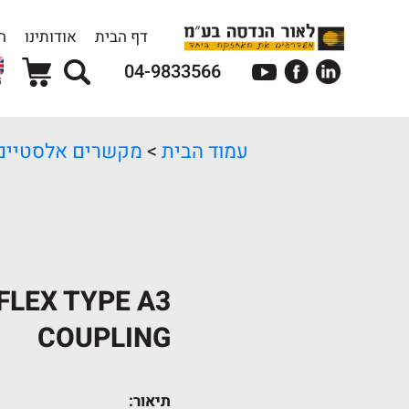
דף הבית
אודותינו
ה
04-9833566
G
עמוד הבית
>
מקשרים אלסטיים amiflex
FLEX TYPE A3
COUPLING
תיאור: