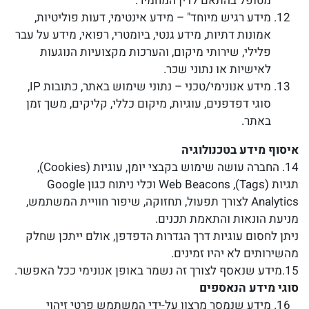
מטופל בהתאם לדין המחמיר.
מידע רגיש מיוחד" – מידע אינטימי, דעות פוליטיות,
אמונות דתיות, מידע גנטי, ביומטרי, רפואי, מידע על עבר
פלילי, שירותי מיקום, והערכות מקצועיות הנוגעות
לאישיות או נתוני שכר.
מידע אנונימי/טכני – נתוני שימוש באתר, כתובות IP,
סוגי דפדפנים, עוגיות, מיקום כללי, קליקים, משך זמן
באתר.
איסוף מידע בטכנולוגיה
14. החברה עושה שימוש בקבצי יומן, עוגיות (Cookies),
תגיות (Tags), Web Beacons וכלי ניתוח כגון Google
Analytics לצורך תפעול, תחזוקה, שיפור חוויית המשתמש,
מניעת הונאות והתאמת תכנים.
ניתן לחסום עוגיות דרך הגדרות הדפדפן, אולם ייתכן שחלק
מהשירותים לא יהיו זמינים.
15.מידע שנאסף לצורך זה נשמר באופן אנונימי ככל האפשר.
סוגי מידע הנאספים
מידע שנמסר מרצון על-ידי המשתמש פרטי זיהוי