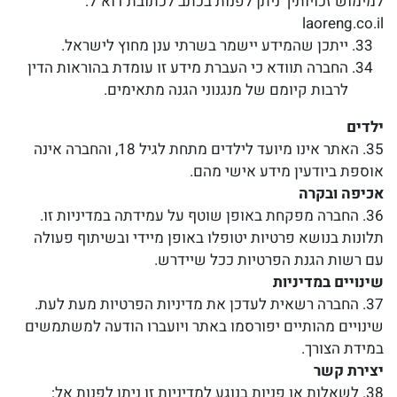
למימוש זכויותיך ניתן לפנות בכתב לכתובת דוא"ל:
laoreng.co.il
ייתכן שהמידע יישמר בשרתי ענן מחוץ לישראל.
החברה תוודא כי העברת מידע זו עומדת בהוראות הדין
לרבות קיומם של מנגנוני הגנה מתאימים.
ילדים
35. האתר אינו מיועד לילדים מתחת לגיל 18, והחברה אינה
אוספת ביודעין מידע אישי מהם.
אכיפה ובקרה
36. החברה מפקחת באופן שוטף על עמידתה במדיניות זו.
תלונות בנושא פרטיות יטופלו באופן מיידי ובשיתוף פעולה
עם רשות הגנת הפרטיות ככל שיידרש.
שינויים במדיניות
37. החברה רשאית לעדכן את מדיניות הפרטיות מעת לעת.
שינויים מהותיים יפורסמו באתר ויועברו הודעה למשתמשים
במידת הצורך.
יצירת קשר
38. לשאלות או פניות בנוגע למדיניות זו ניתן לפנות אל: