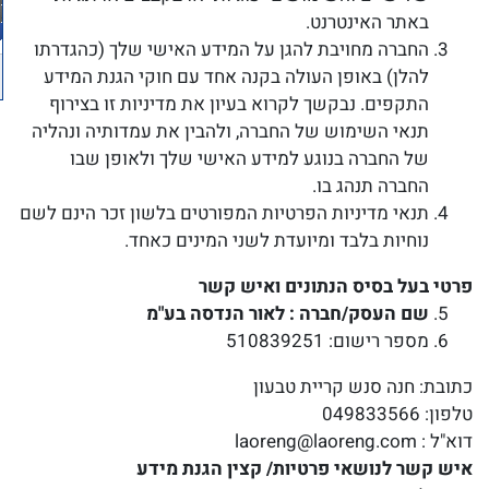
באתר האינטרנט.
החברה מחויבת להגן על המידע האישי שלך (כהגדרתו
להלן) באופן העולה בקנה אחד עם חוקי הגנת המידע
התקפים. נבקשך לקרוא בעיון את מדיניות זו בצירוף
תנאי השימוש של החברה, ולהבין את עמדותיה ונהליה
של החברה בנוגע למידע האישי שלך ולאופן שבו
החברה תנהג בו.
תנאי מדיניות הפרטיות המפורטים בלשון זכר הינם לשם
נוחיות בלבד ומיועדת לשני המינים כאחד.
פרטי בעל בסיס הנתונים ואיש קשר
שם העסק/חברה :
לאור הנדסה בע"מ
מספר רישום: 510839251
כתובת: חנה סנש קריית טבעון
טלפון: 049833566
דוא"ל : laoreng@laoreng.com
איש קשר לנושאי פרטיות/ קצין הגנת מידע