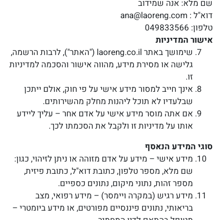
שם מלא: אנה שמידוב
דוא"ל : ana@laoreng.com
טלפון: 049833566
אישור המדיניות
שימושך באתר laoreng.co.il ("האתר"), לרבות הרשמה,
גלישה או מסירת מידע, מהווה אישור והסכמה למדיניות
זו.
אינך חייב למסור מידע אישי על פי חוק, אולם ייתכן
שבלעדיו לא תוכל ליהנות מחלק מהשירותים.
אם אתה מוסר מידע אישי על אדם אחר – עליך ליידע
אותו על מדיניות זו ולקבל את הסכמתו לכך.
סוגי המידע הנאסף
מידע אישי – מידע על אדם מזוהה או ניתן לזיהוי, כגון:
שם מלא, מספר טלפון, כתובת דוא"ל, כתובת פיזית,
מספר זהות, נתוני מיקום, נתונים כספיים.
מידע רגיש (במקרה ויימסר) – מידע רפואי, מצב
בריאותי, נתונים פיננסיים מפורטים, או מידע ביומטרי –