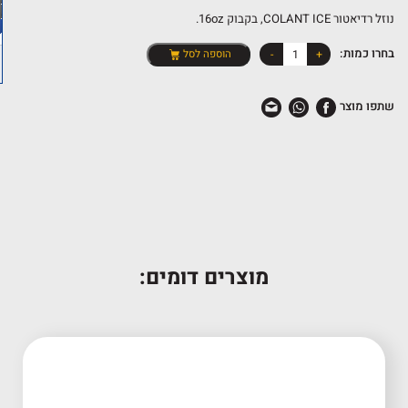
נוזל רדיאטור COLANT ICE, בקבוק 16oz.
כמות
בחרו כמות:
+
-
הוספה לסל
של
תוסף
שתפו מוצר
למערכת
קירור
PURPLE
ICE
מוצרים דומים: