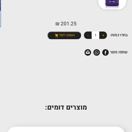
₪
201.25
כמות
בחרו כמות:
+
-
הוספה לסל
של
שמן
שתפו מוצר
תמסורת
אוטומטית
SYNCHROMAX
מוצרים דומים: