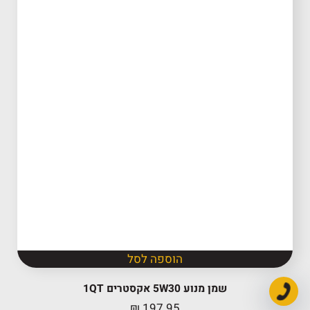
הוספה לסל
שמן מנוע 5W30 אקסטרים 1QT
₪
197.95