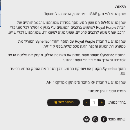
תיאור:
שמן מנוע לפי תקן SAE רב צמיגותי, אריזות של 1quart
שמן מנוע 5W40 הנו שמן מנוע נוסף בסדרת שמני מנוע רב צמיגותיים של
חברת
Royal Purple
לשימוש ברכבים המונעים ע”י בנזין או סולר לכל סוגי כלי
הרכב: שמני מנוע לרכבים פרטיים, שמני מנוע למשאיות, שמני מנוע לכלי שייט.
שמן מנוע של חברת
Royal Purple
עם תוסף ייחודי Synerlac המוריד את
טמפרטורת המנוע ומקנה הגנה מכסימלית בפני קורוזיה.
התוסף Synerlac משפר משמעותית את תצרוכת הדלק, מקטין את פליטת הגזים
לסביבה ומאריך את אורך חיי השמן במנוע.
תוסף Synerlac מקטין את שחיקת המנוע ובכך מגביר את הספק המנוע בכ-עד
3%.
שמן מנוע של חברת RP מיוצר ע”פ תקן אמריקאי API
מפרט טכני : שמן סינטטי
כמות
בחרו כמות:
+
-
הוספה לסל
של
שמן
שתפו מוצר
מנוע