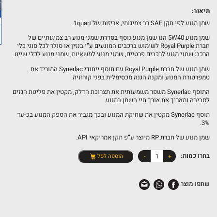
תיאור:
שמן מנוע לפי תקן SAE רב צמיגותי, אריזות של 1quart.
שמן מנוע 5W40 הנו שמן מנוע נוסף בסדרת שמני מנוע רב צמיגותיים של
חברת
Royal Purple
לשימוש ברכבים המונעים ע”י בנזין או סולר לכל סוגי כלי
הרכב: שמני מנוע לרכבים פרטיים, שמני מנוע למשאיות, שמני מנוע לכלי שייט.
שמן מנוע של חברת
Royal Purple
עם תוסף ייחודי Synerlac המוריד את
טמפרטורת המנוע ומקנה הגנה מכסימלית בפני קורוזיה.
התוסף Synerlac משפר משמעותית את תצרוכת הדלק, מקטין את פליטת הגזים
לסביבה ומאריך את אורך חיי השמן במנוע.
תוסף Synerlac מקטין את שחיקת המנוע ובכך מגביר את הספק המנוע בכ-עד
3%.
שמן מנוע של חברת RP מיוצר ע”פ תקן אמריקאי API.
כמות
בחרו כמות:
+
-
הוספה לסל
של
שמן
שתפו מוצר
מנוע
10W30