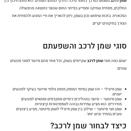
שמן לרכב
משמש כמרכך כחומר סיכה לחלקי המנוע השונים. הוא מונע חיכוך בין
החלקים, מפחית שחיקה ומסייע בפיזור החום שנוצר כתוצאה מהפעולה
המכאנית. בזכות שימוש נכון בשמן, ניתן להאריך את חיי המנוע ולהפחית את
הצורך בתיקונים יקרים.
סוגי שמן לרכב והשפעתם
ישנם כמה סוגי
שמן לרכב
שקיימים בשוק, וכל אחד מהם מיועד לסוגי מנועים
שונים:
שמן מינרלי – זהו שמן בסיסי המופק מנפט גולמי ומיועד בעיקר למנועים
ישנים.
שמן סינתטי – מיוצר בתהליכים כימיים מתקדמים ומתאים למנועים
מודרניים. הוא מציע עמידות גבוהה לטמפרטורות קיצוניות.
שמן חצי סינתטי – שילוב בין שמן מינרלי לשמן סינתטי, מציע ביצועים
טובים במחיר נגיש יותר.
כיצד לבחור שמן לרכב?