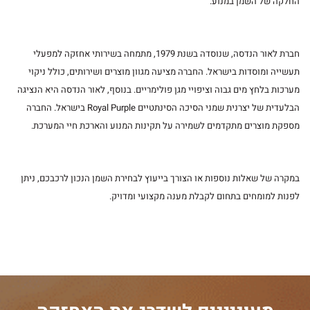
החלקה של השמן במנוע.
חברת לאור הנדסה, שנוסדה בשנת 1979, מתמחה בשירותי אחזקה למפעלי
תעשייה ומוסדות בישראל. החברה מציעה מגוון מוצרים ושירותים, כולל ניקוי
מערכות בלחץ מים גבוה וציפויי מגן פולימריים. בנוסף, לאור הנדסה היא הנציגה
הבלעדית של יצרנית שמני הסיכה הסינתטיים Royal Purple בישראל. החברה
מספקת מוצרים מתקדמים לשמירה על תקינות המנוע והארכת חיי המערכת.
במקרה של שאלות נוספות או הצורך בייעוץ לבחירת השמן הנכון לרכבכם, ניתן
לפנות למומחים בתחום לקבלת מענה מקצועי ומדויק.