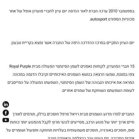
בספטמבר 2010 ערכה חברת לאור הנדסה יום עיון לחברי מועדון אופל של אתר
מכוניות הספורט autosport.
יום העיון התקיים במרכז ההדרכה היפה של החברה אשר נמצא בקריית טבעון.
15 חברי המועדון, לקוחות נאמנים לשמן הסינתטי המעולה מבית Royal Purple
צפו במצגת, שמעו הרצאה בנושא השמנים האיכותיים וקיבלו הדגמה במכונה
המראה את איכותו הגבוהה של השמן הסינתטי, השפעתו המעולה על המייסבים
לעומת השפעתם השוחקת של שמנים אחרים.
החברים למדו מדוע השמנים מבית רויאל פרפל חוסכים בדלק, תורמים לאורך
חיים ארוך יותר של מנוע הרכב, מסייעים לנהגי מרוץ לקבל מהמנוע יותר כוחות
סוס, חוסכים באנרגיה, חוסכים משמעותית בעלויות תחזוקה ותפעול ושומרים על
איכות הסביבה. יום העיון עבר בהצלחה ובאווירה טובה.